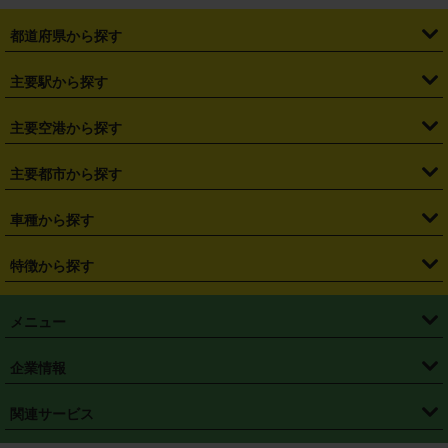
都道府県から探す
・
北海道
・
青森県
・
岩手県
・
宮城県
・
秋田県
・
山形県
主要駅から探す
・
福島県
・
東京都
・
神奈川県
・
埼玉県
・
千葉県
・
茨城県
・
札幌駅
・
仙台駅
・
新宿駅
・
池袋駅
・
渋谷駅
・
東京駅
主要空港から探す
・
栃木県
・
群馬県
・
山梨県
・
愛知県
・
静岡県
・
岐阜県
・
横浜駅
・
川崎駅
・
大宮駅
・
西船橋駅
・
柏駅
・
名古屋駅
・
新千歳空港
・
仙台空港
主要都市から探す
・
長野県
・
新潟県
・
富山県
・
石川県
・
福井県
・
大阪府
・
大阪駅
・
難波駅
・
三宮駅
・
京都駅
・
広島駅
・
博多駅
・
成田空港
・
羽田空港
・
兵庫県
・
京都府
・
滋賀県
・
和歌山県
・
奈良県
・
三重県
・
札幌市
・
仙台市
車種から探す
・
熊本駅
・
那覇空港駅
・
中部国際空港セントレア
・
関西国際空港
・
鳥取県
・
島根県
・
岡山県
・
広島県
・
山口県
・
徳島県
・
千葉市
・
さいたま市
・
軽自動車
・
コンパクトカー
・
ステーションワゴン・セダン
特徴から探す
・
大阪国際空港（伊丹空港）
・
神戸空港
・
香川県
・
愛媛県
・
高知県
・
福岡県
・
佐賀県
・
長崎県
・
横浜市
・
川崎市
・
ミニバン・ワンボックス
・
高級ミニバン・ワンボックス
・
SUV
・
岡山空港
・
徳島空港
・
ハイブリッド
・
宅配レンタカー
・
ETCカードレンタル
・
熊本県
・
大分県
・
宮崎県
・
鹿児島県
・
沖縄県
・
相模原市
・
新潟市
メニュー
・
軽トラック・商用バン
・
福岡空港
・
鹿児島空港
・
長期レンタル
・
深夜時間帯レンタル
・
免責補償プラス
・
静岡市
・
浜松市
・
・
トラック・バン
トップページ
・
はじめての方へ
・
ご利用案内
(タウンエースバン、ライトエースバン等)
企業情報
・
那覇空港
・
パーフェクト補償
・
スタッドレスタイヤ
・
直前予約
・
名古屋市
・
京都市
・
・
トラック・バン
ベストレート保証
・
予約から返却まで
・
・
店舗オリジナル
利用シーン別ガイ
(ハイエースバン・キャラバン等)
・
・
ニコパス(アプリ)
会社概要
・
ニュース
・
国際運転免許証
・
フランチャイズ募集
・
営業時間外返却サービス
・
個人情報保護
関連サービス
・
大阪市
・
堺市
ド
・
・
レッカー搬送サービス
カスタマーハラスメントに対する基本方針