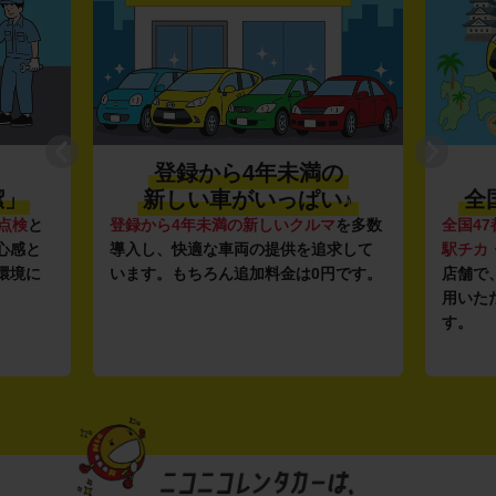
登録から4年未満の
潔」
新しい車がいっぱい♪
全
点検
と
登録から4年未満の新しいクルマ
を多数
全国47
心感と
導入し、快適な車両の提供を追求して
駅チカ
環境に
います。もちろん追加料金は0円です。
店舗で
用いた
す。