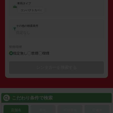
車両タイプ
コンパクトカー
その他の検索条件
指定なし
禁煙/喫煙
指定無し
禁煙
喫煙
レンタカーを検索する
こだわり条件で検索
店舗名
駅名
新幹線名
空港名