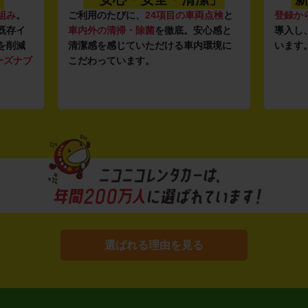
組み
。
ご利用のたびに、
24項目の車両点検
と
登録か
既存イ
車内外の清掃・除菌
を徹底。安心感と
導入し
を削減
清潔感を感じていただける車内環境に
います
ーズナブ
こだわっています。
選ばれる理由を見る