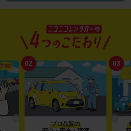
02
03
プロ品質の
〜
「安心・安全・清潔」
新