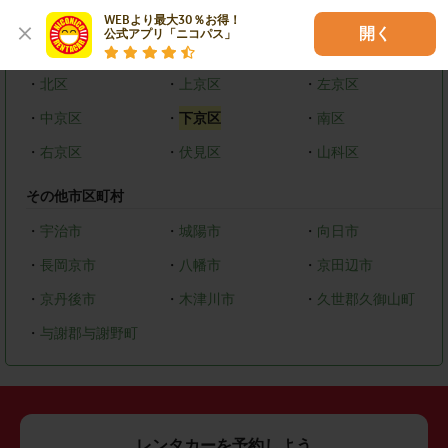
京都府
WEBより最大30％お得！

開く
公式アプリ「ニコパス」
京都市
・
北区
・
上京区
・
左京区
・
中京区
・
下京区
・
南区
・
右京区
・
伏見区
・
山科区
その他市区町村
・
宇治市
・
城陽市
・
向日市
・
長岡京市
・
八幡市
・
京田辺市
・
京丹後市
・
木津川市
・
久世郡久御山町
・
与謝郡与謝野町
レンタカーを予約しよう