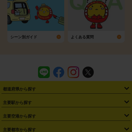
シーン別ガイド
よくある質問
都道府県から探す
・
北海道
・
青森県
・
岩手県
・
宮城県
・
秋田県
・
山形県
主要駅から探す
・
福島県
・
東京都
・
神奈川県
・
埼玉県
・
千葉県
・
茨城県
・
札幌駅
・
仙台駅
・
新宿駅
・
池袋駅
・
渋谷駅
・
東京駅
主要空港から探す
・
栃木県
・
群馬県
・
山梨県
・
愛知県
・
静岡県
・
岐阜県
・
横浜駅
・
川崎駅
・
大宮駅
・
西船橋駅
・
柏駅
・
名古屋駅
・
新千歳空港
・
仙台空港
主要都市から探す
・
長野県
・
新潟県
・
富山県
・
石川県
・
福井県
・
大阪府