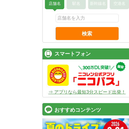
店舗名
駅名
新幹線名
空港名
検索
スマートフォン
⇒ アプリなら最短3分スピード出発！
おすすめコンテンツ