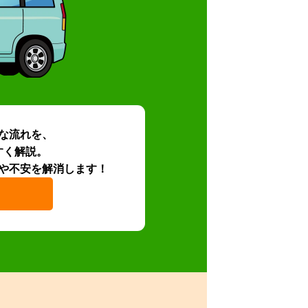
な流れを、
すく解説。
や不安を解消します！