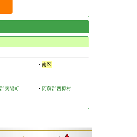
・
南区
郡菊陽町
・
阿蘇郡西原村