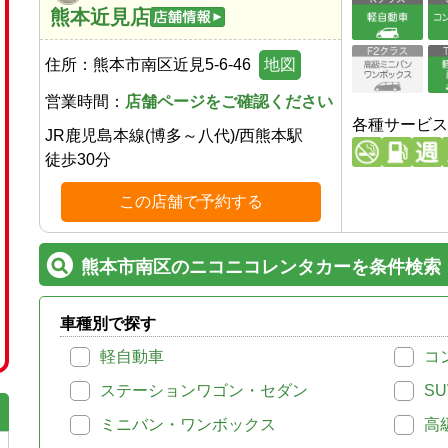
熊本近見店
住所：
熊本市南区近見5-6-46
地図
営業時間：
店舗ページをご確認ください
各種サービス
JR鹿児島本線(博多～八代)
/
西熊本駅
徒歩
30
分
この店舗で予約する
熊本市南区のニコニコレンタカーを条件検索
車種別で探す
軽自動車
コ
ステーションワゴン・セダン
SU
ミニバン・ワンボックス
高