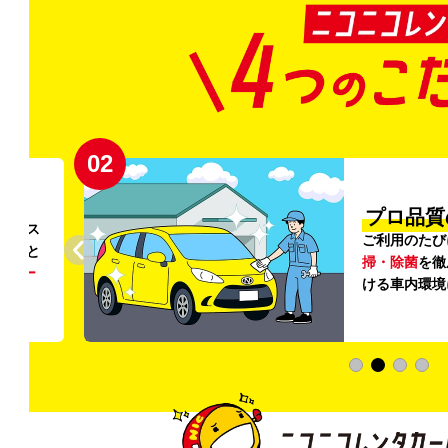
02
円〜
プロ品質
リンス
ご利用のたび
ること
掃・除菌
を徹
う
リー
ける車内環境