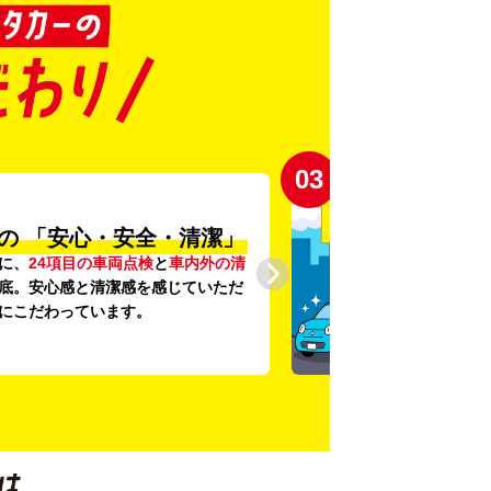
03
の
「安心・安全・清潔」
に、
24項目の車両点検
と
車内外の清
底。安心感と清潔感を感じていただ
にこだわっています。