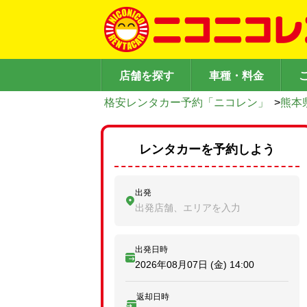
店舗を探す
車種・料金
格安レンタカー予約「ニコレン」
>
熊本
レンタカーを予約しよう
出発
出発店舗、エリアを入力
出発日時
2026年08月07日 (金)
14:00
返却日時