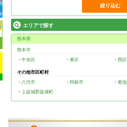
絞り込む
エリアで探す
熊本県
熊本市
・
中央区
・
東区
・
西区
その他市区町村
・
八代市
・
阿蘇市
・
菊池
・
上益城郡益城町