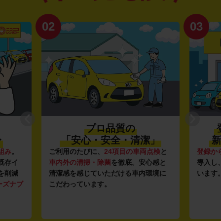
02
03
プロ品質の
〜
「安心・安全・清潔」
新
組み
。
ご利用のたびに、
24項目の車両点検
と
登録か
既存イ
車内外の清掃・除菌
を徹底。安心感と
導入し
を削減
清潔感を感じていただける車内環境に
います
ーズナブ
こだわっています。