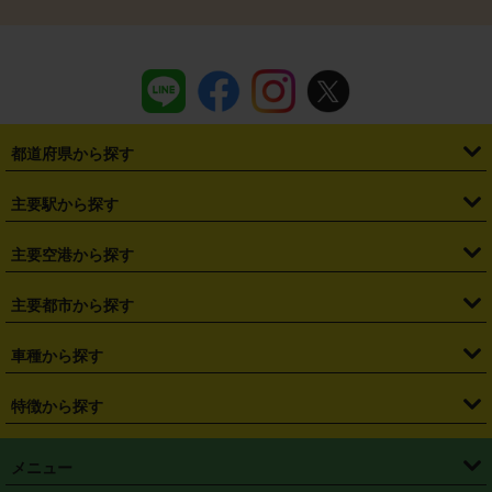
都道府県から探す
・
北海道
・
青森県
・
岩手県
・
宮城県
・
秋田県
・
山形県
主要駅から探す
・
福島県
・
東京都
・
神奈川県
・
埼玉県
・
千葉県
・
茨城県
・
札幌駅
・
仙台駅
・
新宿駅
・
池袋駅
・
渋谷駅
・
東京駅
主要空港から探す
・
栃木県
・
群馬県
・
山梨県
・
愛知県
・
静岡県
・
岐阜県
・
横浜駅
・
川崎駅
・
大宮駅
・
西船橋駅
・
柏駅
・
名古屋駅
・
新千歳空港
・
仙台空港
主要都市から探す
・
長野県
・
新潟県
・
富山県
・
石川県
・
福井県
・
大阪府
・
大阪駅
・
難波駅
・
三宮駅
・
京都駅
・
広島駅
・
博多駅
・
成田空港
・
羽田空港
・
兵庫県
・
京都府
・
滋賀県
・
和歌山県
・
奈良県
・
三重県
・
札幌市
・
仙台市
車種から探す
・
熊本駅
・
那覇空港駅
・
中部国際空港セントレア
・
関西国際空港
・
鳥取県
・
島根県
・
岡山県
・
広島県
・
山口県
・
徳島県
・
千葉市
・
さいたま市
・
軽自動車
・
コンパクトカー
・
ステーションワゴン・セダン
特徴から探す
・
大阪国際空港（伊丹空港）
・
神戸空港
・
香川県
・
愛媛県
・
高知県
・
福岡県
・
佐賀県
・
長崎県
・
横浜市
・
川崎市
・
ミニバン・ワンボックス
・
高級ミニバン・ワンボックス
・
SUV
・
岡山空港
・
徳島空港
・
ハイブリッド
・
宅配レンタカー
・
ETCカードレンタル
・
熊本県
・
大分県
・
宮崎県
・
鹿児島県
・
沖縄県
・
相模原市
・
新潟市
メニュー
・
軽トラック・商用バン
・
福岡空港
・
鹿児島空港
・
長期レンタル
・
深夜時間帯レンタル
・
免責補償プラス