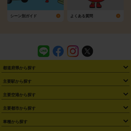
シーン別ガイド
よくある質問
都道府県から探す
・
北海道
・
青森県
・
岩手県
・
宮城県
・
秋田県
・
山形県
主要駅から探す
・
福島県
・
東京都
・
神奈川県
・
埼玉県
・
千葉県
・
茨城県
・
札幌駅
・
仙台駅
・
新宿駅
・
池袋駅
・
渋谷駅
・
東京駅
主要空港から探す
・
栃木県
・
群馬県
・
山梨県
・
愛知県
・
静岡県
・
岐阜県
・
横浜駅
・
川崎駅
・
大宮駅
・
西船橋駅
・
柏駅
・
名古屋駅
・
新千歳空港
・
仙台空港
主要都市から探す
・
長野県
・
新潟県
・
富山県
・
石川県
・
福井県
・
大阪府
・
大阪駅
・
難波駅
・
三宮駅
・
京都駅
・
広島駅
・
博多駅
・
成田空港
・
羽田空港
・
兵庫県
・
京都府
・
滋賀県
・
和歌山県
・
奈良県
・
三重県
・
札幌市
・
仙台市
車種から探す
・
熊本駅
・
那覇空港駅
・
中部国際空港セントレア
・
関西国際空港
・
鳥取県
・
島根県
・
岡山県
・
広島県
・
山口県
・
徳島県
・
千葉市
・
さいたま市