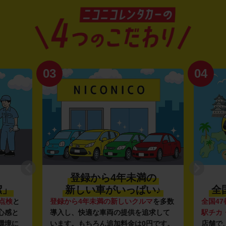
03
04
登録から4年未満の
潔」
新しい車がいっぱい♪
全
点検
と
登録から4年未満の新しいクルマ
を多数
全国47
心感と
導入し、快適な車両の提供を追求して
駅チカ
環境に
います。もちろん追加料金は0円です。
店舗で