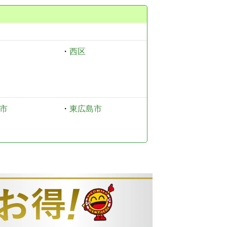
・
西区
市
・
東広島市