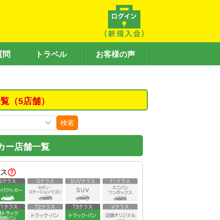
質問
トラベル
お客様の声
覧（5店舗）
検索
カー店舗一覧
ス