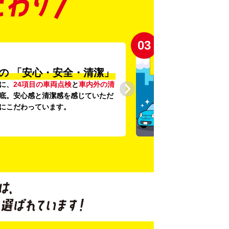
03
の
「安心・安全・清潔」
に、
24項目の車両点検
と
車内外の清
底。安心感と清潔感を感じていただ
にこだわっています。