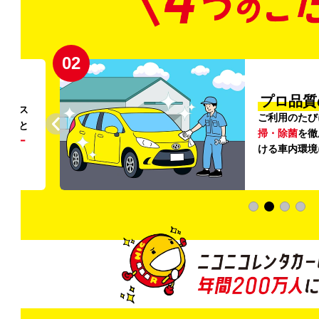
02
円〜
プロ品質
リンス
ご利用のたび
ること
掃・除菌
を徹
う
リー
ける車内環境