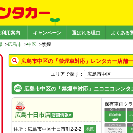
ご利用案内
キャンペーン
選ばれる理由
よくある
県
>
広島市
>
中区
>
禁煙
広島市中区の「禁煙車対応」レンタカー店舗一
エリアで探す：
広島市中区の「禁煙車対応」ニコニコレンタ
保有車両クラ
広島十日市店
住所：
広島市中区十日市町2-2-2
地図