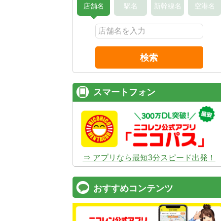
店舗名
駅名
新幹線名
空港名
検索
スマートフォン
⇒ アプリなら最短3分スピード出発！
おすすめコンテンツ