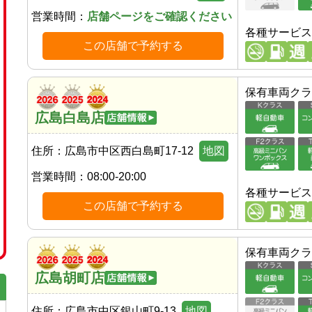
営業時間：
店舗ページをご確認ください
各種サービス
この店舗で予約する
保有車両クラ
広島白島店
住所：
広島市中区西白島町17-12
地図
営業時間：
08:00-20:00
各種サービス
この店舗で予約する
保有車両クラ
広島胡町店
住所：
広島市中区銀山町9-13
地図