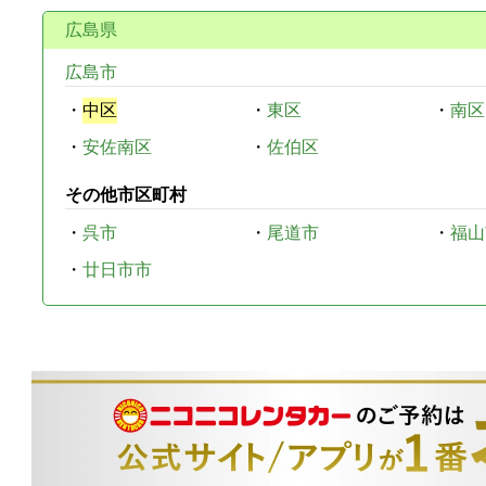
広島県
広島市
・
中区
・
東区
・
南区
・
安佐南区
・
佐伯区
その他市区町村
・
呉市
・
尾道市
・
福山
・
廿日市市