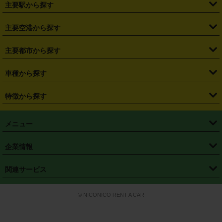
・
北海道
・
青森県
・
岩手県
・
宮城県
・
秋田県
・
山形県
主要駅から探す
・
福島県
・
東京都
・
神奈川県
・
埼玉県
・
千葉県
・
茨城県
・
札幌駅
・
仙台駅
・
新宿駅
・
池袋駅
・
渋谷駅
・
東京駅
主要空港から探す
・
栃木県
・
群馬県
・
山梨県
・
愛知県
・
静岡県
・
岐阜県
・
横浜駅
・
川崎駅
・
大宮駅
・
西船橋駅
・
柏駅
・
名古屋駅
・
新千歳空港
・
仙台空港
主要都市から探す
・
長野県
・
新潟県
・
富山県
・
石川県
・
福井県
・
大阪府
・
大阪駅
・
難波駅
・
三宮駅
・
京都駅
・
広島駅
・
博多駅
・
成田空港
・
羽田空港
・
兵庫県
・
京都府
・
滋賀県
・
和歌山県
・
奈良県
・
三重県
・
札幌市
・
仙台市
車種から探す
・
熊本駅
・
那覇空港駅
・
中部国際空港セントレア
・
関西国際空港
・
鳥取県
・
島根県
・
岡山県
・
広島県
・
山口県
・
徳島県
・
千葉市
・
さいたま市
・
軽自動車
・
コンパクトカー
・
ステーションワゴン・セダン
特徴から探す
・
大阪国際空港（伊丹空港）
・
神戸空港
・
香川県
・
愛媛県
・
高知県
・
福岡県
・
佐賀県
・
長崎県
・
横浜市
・
川崎市
・
ミニバン・ワンボックス
・
高級ミニバン・ワンボックス
・
SUV
・
岡山空港
・
徳島空港
・
ハイブリッド
・
宅配レンタカー
・
ETCカードレンタル
・
熊本県
・
大分県
・
宮崎県
・
鹿児島県
・
沖縄県
・
相模原市
・
新潟市
メニュー
・
軽トラック・商用バン
・
福岡空港
・
鹿児島空港
・
長期レンタル
・
深夜時間帯レンタル
・
免責補償プラス
・
静岡市
・
浜松市
・
・
トラック・バン
トップページ
・
はじめての方へ
・
ご利用案内
(タウンエースバン、ライトエースバン等)
企業情報
・
那覇空港
・
パーフェクト補償
・
スタッドレスタイヤ
・
直前予約
・
名古屋市
・
京都市
・
・
トラック・バン
ベストレート保証
・
予約から返却まで
・
・
店舗オリジナル
利用シーン別ガイ
(ハイエースバン・キャラバン等)
・
・
ニコパス(アプリ)
会社概要
・
ニュース
・
国際運転免許証
・
フランチャイズ募集
・
営業時間外返却サービス
・
個人情報保護
関連サービス
・
大阪市
・
堺市
ド
・
・
レッカー搬送サービス
カスタマーハラスメントに対する基本方針
・
神戸市
・
岡山市
・
・
車種・料金
カーリースなら「定額ニコノリパック」
・
店舗を探す
・
キャンペーン
© NICONICO RENT A CAR
・
特定商取引法に基づく表記
・
旅行業約款
・
広島市
・
北九州市
・
・
会員特典
超短期カーリースの「ニコリース」
・
選ばれる理由
・
安心・安全への取
り組み
・
福岡市
・
熊本市