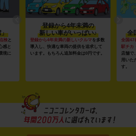
登録から4年未満の
潔」
新しい車がいっぱい♪
全
点検
と
登録から4年未満の新しいクルマ
を多数
全国47
心感と
導入し、快適な車両の提供を追求して
駅チカ
環境に
います。もちろん追加料金は0円です。
店舗で
用いた
す。