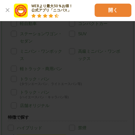
WEBより最大30％お得！

開く
公式アプリ「ニコパス」
車種別で探す
軽自動車
コンパクトカー
ステーションワゴン・
SUV
セダン
ミニバン・ワンボック
高級ミニバン・ワンボ
ス
ックス
軽トラック・商用バン
トラック・バン
(タウンエースバン、ライトエースバン等)
トラック・バン
(ハイエースバン・キャラバン等)
店舗オリジナル
特徴で探す
ハイブリッド
禁煙