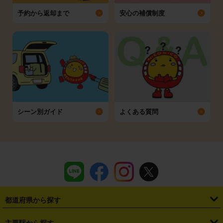
予約から返却まで
安心の補償制度
シーン別ガイド
よくある質問
都道府県から探す
・
北海道
・
青森県
・
岩手県
・
宮城県
・
秋田県
・
山形県
主要駅から探す