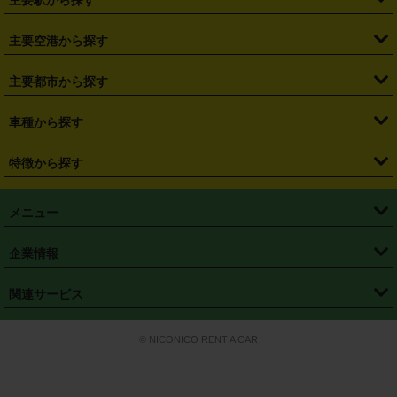
・
福島県
・
東京都
・
神奈川県
・
埼玉県
・
千葉県
・
茨城県
・
札幌駅
・
仙台駅
・
新宿駅
・
池袋駅
・
渋谷駅
・
東京駅
主要空港から探す
・
栃木県
・
群馬県
・
山梨県
・
愛知県
・
静岡県
・
岐阜県
・
横浜駅
・
川崎駅
・
大宮駅
・
西船橋駅
・
柏駅
・
名古屋駅
・
新千歳空港
・
仙台空港
主要都市から探す
・
長野県
・
新潟県
・
富山県
・
石川県
・
福井県
・
大阪府
・
大阪駅
・
難波駅
・
三宮駅
・
京都駅
・
広島駅
・
博多駅
・
成田空港
・
羽田空港
・
兵庫県
・
京都府
・
滋賀県
・
和歌山県
・
奈良県
・
三重県
・
札幌市
・
仙台市
車種から探す
・
熊本駅
・
那覇空港駅
・
中部国際空港セントレア
・
関西国際空港
・
鳥取県
・
島根県
・
岡山県
・
広島県
・
山口県
・
徳島県
・
千葉市
・
さいたま市
・
軽自動車
・
コンパクトカー
・
ステーションワゴン・セダン
特徴から探す
・
大阪国際空港（伊丹空港）
・
神戸空港
・
香川県
・
愛媛県
・
高知県
・
福岡県
・
佐賀県
・
長崎県
・
横浜市
・
川崎市
・
ミニバン・ワンボックス
・
高級ミニバン・ワンボックス
・
SUV
・
岡山空港
・
徳島空港
・
ハイブリッド
・
宅配レンタカー
・
ETCカードレンタル
・
熊本県
・
大分県
・
宮崎県
・
鹿児島県
・
沖縄県
・
相模原市
・
新潟市
メニュー
・
軽トラック・商用バン
・
福岡空港
・
鹿児島空港
・
長期レンタル
・
深夜時間帯レンタル
・
免責補償プラス
・
静岡市
・
浜松市
・
・
トラック・バン
トップページ
・
はじめての方へ
・
ご利用案内
(タウンエースバン、ライトエースバン等)
企業情報
・
那覇空港
・
パーフェクト補償
・
スタッドレスタイヤ
・
直前予約
・
名古屋市
・
京都市
・
・
トラック・バン
ベストレート保証
・
予約から返却まで
・
・
店舗オリジナル
利用シーン別ガイ
(ハイエースバン・キャラバン等)
・
・
ニコパス(アプリ)
会社概要
・
ニュース
・
国際運転免許証
・
フランチャイズ募集
・
営業時間外返却サービス
・
個人情報保護
関連サービス
・
大阪市
・
堺市
ド
・
・
レッカー搬送サービス
カスタマーハラスメントに対する基本方針
・
神戸市
・
岡山市
・
・
車種・料金
カーリースなら「定額ニコノリパック」
・
店舗を探す
・
キャンペーン
© NICONICO RENT A CAR
・
特定商取引法に基づく表記
・
旅行業約款
・
広島市
・
北九州市
・
・
会員特典
超短期カーリースの「ニコリース」
・
選ばれる理由
・
安心・安全への取
り組み
・
福岡市
・
熊本市