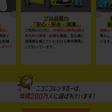
プロ品質の
〜
「安心・安全・清潔」
新
組み
。
ご利用のたびに、
24項目の車両点検
と
登録か
既存イ
車内外の清掃・除菌
を徹底。安心感と
導入し
を削減
清潔感を感じていただける車内環境に
います
ーズナブ
こだわっています。