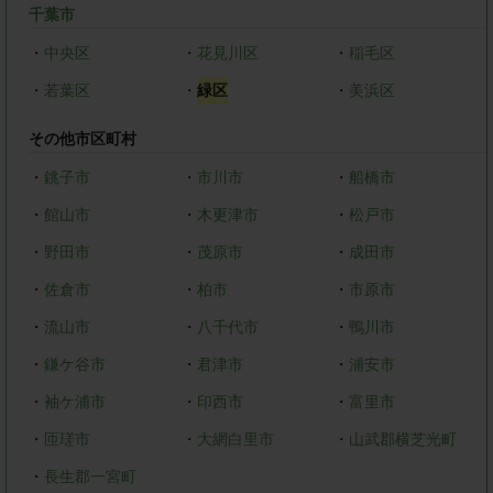
千葉市
・
中央区
・
花見川区
・
稲毛区
・
若葉区
・
緑区
・
美浜区
その他市区町村
・
銚子市
・
市川市
・
船橋市
・
館山市
・
木更津市
・
松戸市
・
野田市
・
茂原市
・
成田市
・
佐倉市
・
柏市
・
市原市
・
流山市
・
八千代市
・
鴨川市
・
鎌ケ谷市
・
君津市
・
浦安市
・
袖ケ浦市
・
印西市
・
富里市
・
匝瑳市
・
大網白里市
・
山武郡横芝光町
・
長生郡一宮町