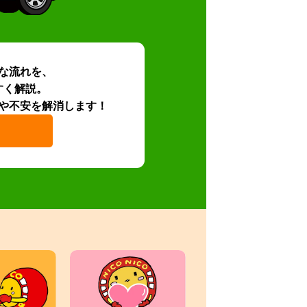
な流れを、
すく解説。
や不安を解消します！