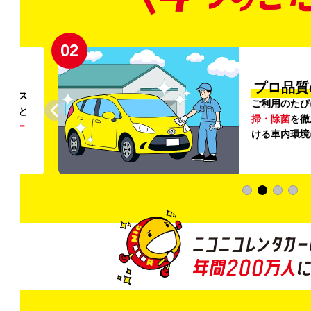
02
円〜
プロ品質
リンス
ご利用のたび
ること
掃・除菌
を徹
う
リー
ける車内環境