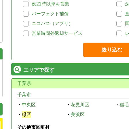
夜21時以降も営業
パーフェクト補償
ニコパス（アプリ）
営業時間外返却サービス
絞り込む
エリアで探す
千葉県
千葉市
・
中央区
・
花見川区
・
稲毛
・
緑区
・
美浜区
その他市区町村