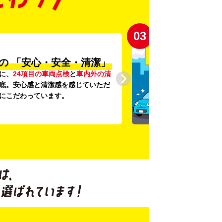
03
の
「安心・安全・清潔」
に、
24項目の車両点検
と
車内外の清
底。安心感と清潔感を感じていただ
にこだわっています。