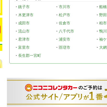
・
銚子市
・
市川市
・
船橋
・
木更津市
・
松戸市
・
野田
・
成田市
・
佐倉市
・
柏市
・
流山市
・
八千代市
・
鴨川
・
君津市
・
浦安市
・
袖ケ
・
富里市
・
匝瑳市
・
大網
・
長生郡一宮町