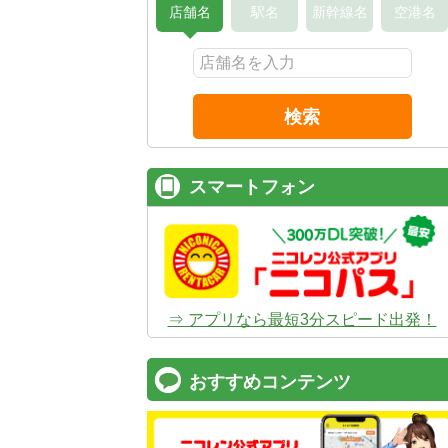
店舗名
駅名
新幹線名
空港名
検索
スマートフォン
⇒ アプリなら最短3分スピード出発！
おすすめコンテンツ