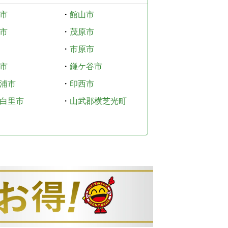
市
・
館山市
市
・
茂原市
・
市原市
市
・
鎌ケ谷市
浦市
・
印西市
白里市
・
山武郡横芝光町