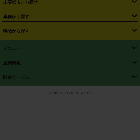
主要都市から探す
・
長野県
・
新潟県
・
富山県
・
石川県
・
福井県
・
大阪府
・
大阪駅
・
難波駅
・
三宮駅
・
京都駅
・
広島駅
・
博多駅
・
成田空港
・
羽田空港
・
兵庫県
・
京都府
・
滋賀県
・
和歌山県
・
奈良県
・
三重県
・
札幌市
・
仙台市
車種から探す
・
熊本駅
・
那覇空港駅
・
中部国際空港セントレア
・
関西国際空港
・
鳥取県
・
島根県
・
岡山県
・
広島県
・
山口県
・
徳島県
・
千葉市
・
さいたま市
・
軽自動車
・
コンパクトカー
・
ステーションワゴン・セダン
特徴から探す
・
大阪国際空港（伊丹空港）
・
神戸空港
・
香川県
・
愛媛県
・
高知県
・
福岡県
・
佐賀県
・
長崎県
・
横浜市
・
川崎市
・
ミニバン・ワンボックス
・
高級ミニバン・ワンボックス
・
SUV
・
岡山空港
・
徳島空港
・
ハイブリッド
・
宅配レンタカー
・
ETCカードレンタル
・
熊本県
・
大分県
・
宮崎県
・
鹿児島県
・
沖縄県
・
相模原市
・
新潟市
メニュー
・
軽トラック・商用バン
・
福岡空港
・
鹿児島空港
・
長期レンタル
・
深夜時間帯レンタル
・
免責補償プラス
・
静岡市
・
浜松市
・
・
トラック・バン
トップページ
・
はじめての方へ
・
ご利用案内
(タウンエースバン、ライトエースバン等)
企業情報
・
那覇空港
・
パーフェクト補償
・
スタッドレスタイヤ
・
直前予約
・
名古屋市
・
京都市
・
・
トラック・バン
ベストレート保証
・
予約から返却まで
・
・
店舗オリジナル
利用シーン別ガイ
(ハイエースバン・キャラバン等)
・
・
ニコパス(アプリ)
会社概要
・
ニュース
・
国際運転免許証
・
フランチャイズ募集
・
営業時間外返却サービス
・
個人情報保護
関連サービス
・
大阪市
・
堺市
ド
・
・
レッカー搬送サービス
カスタマーハラスメントに対する基本方針
・
神戸市
・
岡山市
・
・
車種・料金
カーリースなら「定額ニコノリパック」
・
店舗を探す
・
キャンペーン
© NICONICO RENT A CAR
・
特定商取引法に基づく表記
・
旅行業約款
・
広島市
・
北九州市
・
・
会員特典
超短期カーリースの「ニコリース」
・
選ばれる理由
・
安心・安全への取
り組み
・
福岡市
・
熊本市
・
清潔・快適な車内
・
徹底した車両点検
・
新しいクルマ
空間
・
お客様の声
・
お客様大賞
・
よくある質問