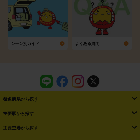
シーン別ガイド
よくある質問
都道府県から探す
・
北海道
・
青森県
・
岩手県
・
宮城県
・
秋田県
・
山形県
主要駅から探す
・
福島県
・
東京都
・
神奈川県
・
埼玉県
・
千葉県
・
茨城県
・
札幌駅
・
仙台駅
・
新宿駅
・
池袋駅
・
渋谷駅
・
東京駅
主要空港から探す
・
栃木県
・
群馬県
・
山梨県
・
愛知県
・
静岡県
・
岐阜県
・
横浜駅
・
川崎駅
・
大宮駅
・
西船橋駅
・
柏駅
・
名古屋駅
・
新千歳空港
・
仙台空港