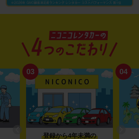
03
04
登録から4年未満の