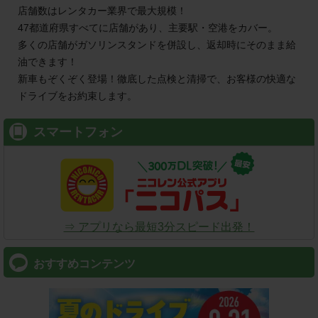
店舗数はレンタカー業界で最大規模！
函館駅前店（北海道） ８／１オープン！
47都道府県すべてに店舗があり、主要駅・空港をカバー。
多くの店舗がガソリンスタンドを併設し、返却時にそのまま給
2026/08/01
OPEN
油できます！
京都城陽寺田店（京都府） ８／１オープン！
新車もぞくぞく登場！徹底した点検と清掃で、お客様の快適な
2026/07/31
OPEN
ドライブをお約束します。
武雄温泉駅南口店（佐賀県） ７／３１オープン！
スマートフォン
2026/07/28
TOPICS
ライフスタイルメディア『TRILL』にて、【安心して利用でき
るレンタカー会社】として2位を受賞しました！
2026/07/27
OPEN
流山おおたかの森南店（千葉県） ７／２７オープン！
⇒ アプリなら最短3分スピード出発！
2026/07/24
OPEN
おすすめコンテンツ
イエローハット湯河原町店（神奈川県） ７／２４オープン！
2026/07/23
OPEN