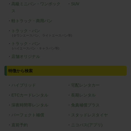
・
高級ミニバン・ワンボック
・
SUV
ス
・
軽トラック・商用バン
・
トラック・バン
(タウンエースバン、ライトエースバン等)
・
トラック・バン
(ハイエースバン・キャラバン等)
・
店舗オリジナル
特徴から検索
・
ハイブリッド
・
宅配レンタカー
・
ETCカードレンタル
・
長期レンタル
・
深夜時間帯レンタル
・
免責補償プラス
・
パーフェクト補償
・
スタッドレスタイヤ
・
直前予約
・
ニコパス(アプリ)