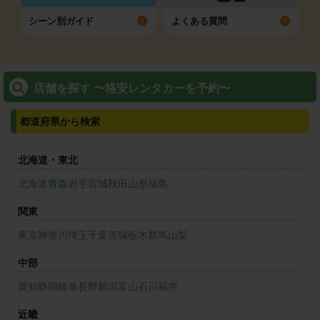
シーン別ガイド
よくある質問
店舗を探す 〜格安レンタカーを予約〜
都道府県から検索
北海道・東北
北海道
青森
岩手
宮城
秋田
山形
福島
関東
東京
神奈川
埼玉
千葉
茨城
栃木
群馬
山梨
中部
愛知
静岡
岐阜
長野
新潟
富山
石川
福井
近畿