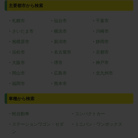
主要都市から検索
・
札幌市
・
仙台市
・
千葉市
・
さいたま市
・
横浜市
・
川崎市
・
相模原市
・
新潟市
・
静岡市
・
浜松市
・
名古屋市
・
京都市
・
大阪市
・
堺市
・
神戸市
・
岡山市
・
広島市
・
北九州市
・
福岡市
・
熊本市
車種から検索
・
軽自動車
・
コンパクトカー
・
ステーションワゴン・セダ
・
ミニバン・ワンボックス
ン