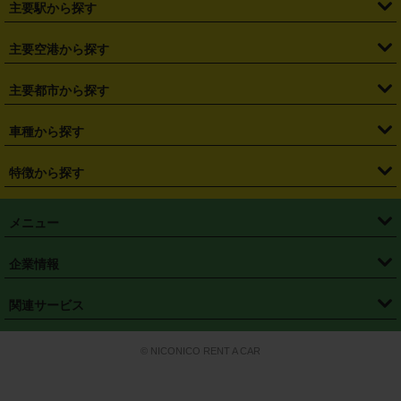
主要駅から探す
・
福島県
・
東京都
・
神奈川県
・
埼玉県
・
千葉県
・
茨城県
・
札幌駅
・
仙台駅
・
新宿駅
・
池袋駅
・
渋谷駅
・
東京駅
主要空港から探す
・
栃木県
・
群馬県
・
山梨県
・
愛知県
・
静岡県
・
岐阜県
・
横浜駅
・
川崎駅
・
大宮駅
・
西船橋駅
・
柏駅
・
名古屋駅
・
新千歳空港
・
仙台空港
主要都市から探す
・
長野県
・
新潟県
・
富山県
・
石川県
・
福井県
・
大阪府
・
大阪駅
・
難波駅
・
三宮駅
・
京都駅
・
広島駅
・
博多駅
・
成田空港
・
羽田空港
・
兵庫県
・
京都府
・
滋賀県
・
和歌山県
・
奈良県
・
三重県
・
札幌市
・
仙台市
車種から探す
・
熊本駅
・
那覇空港駅
・
中部国際空港セントレア
・
関西国際空港
・
鳥取県
・
島根県
・
岡山県
・
広島県
・
山口県
・
徳島県
・
千葉市
・
さいたま市
・
軽自動車
・
コンパクトカー
・
ステーションワゴン・セダン
特徴から探す
・
大阪国際空港（伊丹空港）
・
神戸空港
・
香川県
・
愛媛県
・
高知県
・
福岡県
・
佐賀県
・
長崎県
・
横浜市
・
川崎市
・
ミニバン・ワンボックス
・
高級ミニバン・ワンボックス
・
SUV
・
岡山空港
・
徳島空港
・
ハイブリッド
・
宅配レンタカー
・
ETCカードレンタル
・
熊本県
・
大分県
・
宮崎県
・
鹿児島県
・
沖縄県
・
相模原市
・
新潟市
メニュー
・
軽トラック・商用バン
・
福岡空港
・
鹿児島空港
・
長期レンタル
・
深夜時間帯レンタル
・
免責補償プラス
・
静岡市
・
浜松市
・
・
トラック・バン
トップページ
・
はじめての方へ
・
ご利用案内
(タウンエースバン、ライトエースバン等)
企業情報
・
那覇空港
・
パーフェクト補償
・
スタッドレスタイヤ
・
直前予約
・
名古屋市
・
京都市
・
・
トラック・バン
ベストレート保証
・
予約から返却まで
・
・
店舗オリジナル
利用シーン別ガイ
(ハイエースバン・キャラバン等)
・
・
ニコパス(アプリ)
会社概要
・
ニュース
・
国際運転免許証
・
フランチャイズ募集
・
営業時間外返却サービス
・
個人情報保護
関連サービス
・
大阪市
・
堺市
ド
・
・
レッカー搬送サービス
カスタマーハラスメントに対する基本方針
・
神戸市
・
岡山市
・
・
車種・料金
カーリースなら「定額ニコノリパック」
・
店舗を探す
・
キャンペーン
© NICONICO RENT A CAR
・
特定商取引法に基づく表記
・
旅行業約款
・
広島市
・
北九州市
・
・
会員特典
超短期カーリースの「ニコリース」
・
選ばれる理由
・
安心・安全への取
り組み
・
福岡市
・
熊本市