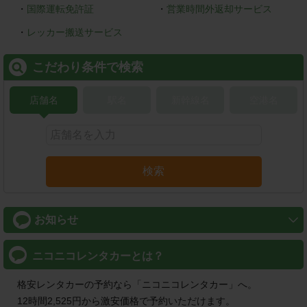
・
国際運転免許証
・
営業時間外返却サービス
・
レッカー搬送サービス
こだわり条件で検索
店舗名
駅名
新幹線名
空港名
検索
お知らせ
2026/08/01
TOPICS
ニコニコレンタカーとは？
ご利用後のアンケートご協力頂いた方に、抽選で素敵な景品を
プレゼント！
格安レンタカーの予約なら「ニコニコレンタカー」へ。
12時間2,525円から激安価格で予約いただけます。
2026/08/01
OPEN