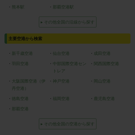
・
熊本駅
・
那覇空港駅
▸ その他全国の沿線から探す
主要空港から検索
・
新千歳空港
・
仙台空港
・
成田空港
・
羽田空港
・
中部国際空港セン
・
関西国際空港
トレア
・
大阪国際空港（伊
・
神戸空港
・
岡山空港
丹空港）
・
徳島空港
・
福岡空港
・
鹿児島空港
・
那覇空港
▸ その他全国の空港から探す