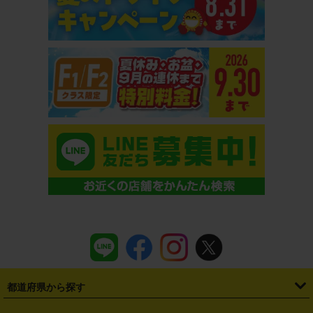
新鎌ケ谷店（千葉県） ７／２３オープン！
都道府県から探す
・
北海道
・
青森県
・
岩手県
・
宮城県
・
秋田県
・
山形県