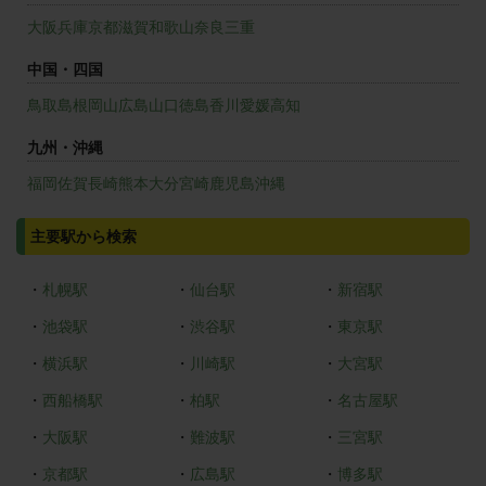
大阪
兵庫
京都
滋賀
和歌山
奈良
三重
中国・四国
鳥取
島根
岡山
広島
山口
徳島
香川
愛媛
高知
九州・沖縄
福岡
佐賀
長崎
熊本
大分
宮崎
鹿児島
沖縄
主要駅から検索
・
札幌駅
・
仙台駅
・
新宿駅
・
池袋駅
・
渋谷駅
・
東京駅
・
横浜駅
・
川崎駅
・
大宮駅
・
西船橋駅
・
柏駅
・
名古屋駅
・
大阪駅
・
難波駅
・
三宮駅
・
京都駅
・
広島駅
・
博多駅