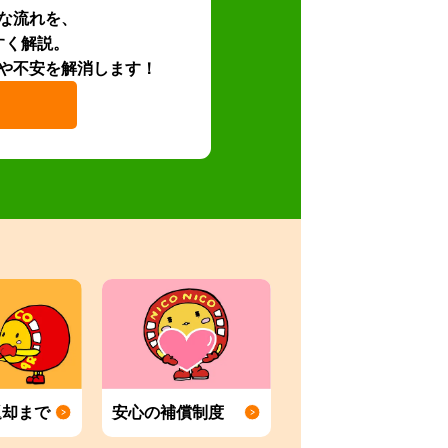
な流れを、
すく解説。
や不安を解消します！
返却まで
安心の補償制度