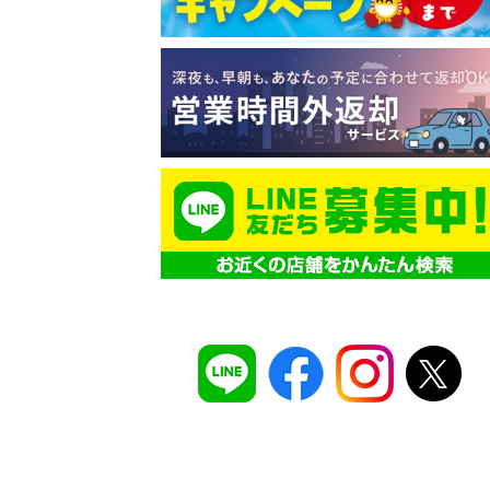
コスパ最強！
12時間 2,525
安さのヒミツは、
ムダのない仕組み
。ガソ
タンドや整備工場の既存インフラを活用す
でコストを削減し、12時間2,525円～とい
ズナブルな価格を実現
しています。