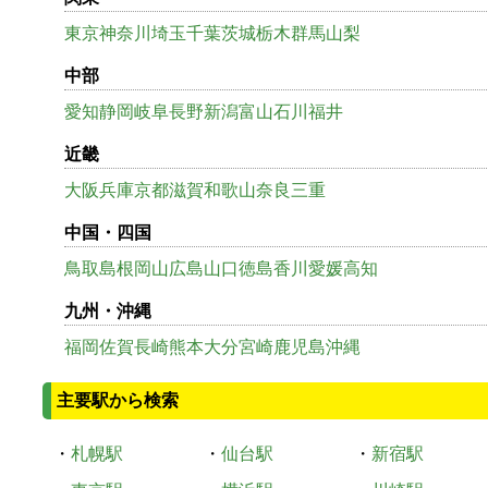
東京
神奈川
埼玉
千葉
茨城
栃木
群馬
山梨
中部
愛知
静岡
岐阜
長野
新潟
富山
石川
福井
近畿
大阪
兵庫
京都
滋賀
和歌山
奈良
三重
中国・四国
鳥取
島根
岡山
広島
山口
徳島
香川
愛媛
高知
九州・沖縄
福岡
佐賀
長崎
熊本
大分
宮崎
鹿児島
沖縄
主要駅から検索
・
札幌駅
・
仙台駅
・
新宿駅