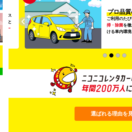
円〜
プロ品質
リンス
ご利用のたび
ること
掃・除菌
を徹
う
リー
ける車内環境
選ばれる理由を