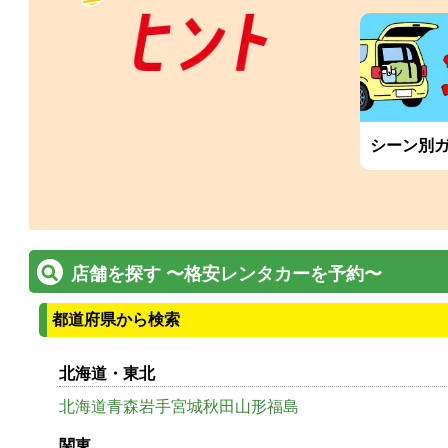
シーン別
店舗を探す 〜格安レンタカーを予約〜
都道府県から検索
北海道・東北
北海道
青森
岩手
宮城
秋田
山形
福島
関東