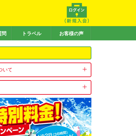
質問
トラベル
お客様の声
ついて
予約受付を停止しております。

てエンジン出力が小さく、エアコンの冷
、車内が冷えるまでに時間を要する場合
場合がございますので、何卒ご了承くだ
号待ちでの停車中、また複数名での乗車
ご理解賜りますようお願い申し上げま
徹底しておりますが、軽自動車（Kクラ