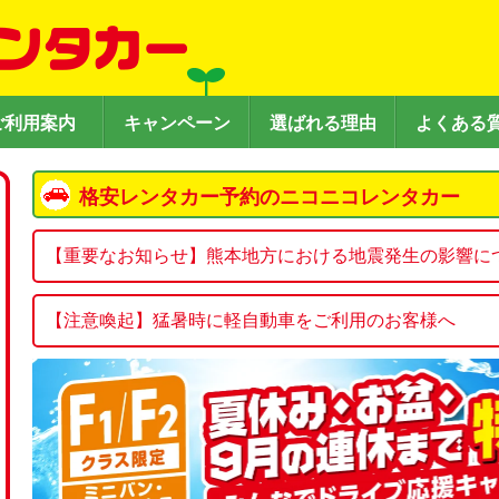
ご利用案内
キャンペーン
選ばれる理由
よくある
格安レンタカー予約のニコニコレンタカー
【重要なお知らせ】熊本地方における地震発生の影響に
熊本地方で発生した地震の影響により、下記店舗において
【注意喚起】猛暑時に軽自動車をご利用のお客様へ
【休業店舗】

一般的に、軽自動車（Kクラス）は普通乗用車に比べ
・新八代駅西口店

房能力にも限りがあるため、効きが弱く感じられたり
があります。

今後の状況により、休業店舗の変更をさせていただく
特に外気温が35℃を超えるような猛暑時は、渋滞や信
さい。

時等に車内温度が下がりにくくなります。

お客さまには大変ご迷惑をおかけいたしますが、何卒
ニコニコレンタカーでは、エアコン含め車両の点検を
す。