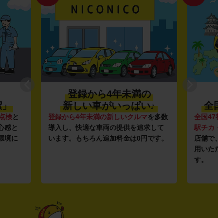
登録から4年未満の
潔」
新しい車がいっぱい♪
全
点検
と
登録から4年未満の新しいクルマ
を多数
全国47
心感と
導入し、快適な車両の提供を追求して
駅チカ
環境に
います。もちろん追加料金は0円です。
店舗で
用いた
す。