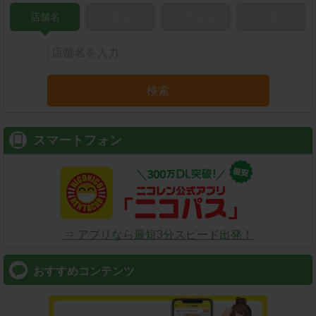
店舗名
駅名
新幹線名
空港名
検索
スマートフォン
⇒ アプリなら最短3分スピード出発！
おすすめコンテンツ