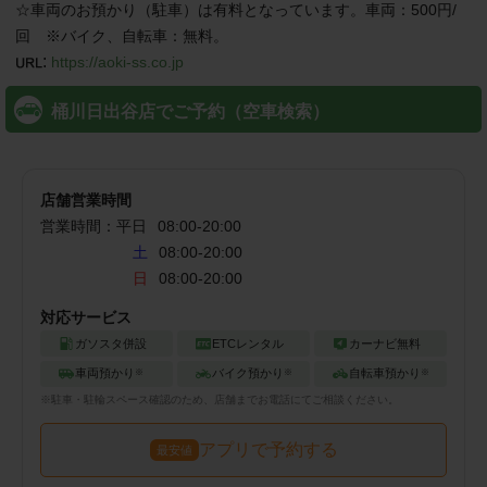
☆車両のお預かり（駐車）は有料となっています。車両：500円/
回　※バイク、自転車：無料。
:
https://aoki-ss.co.jp
桶川日出谷店でご予約（空車検索）
店舗営業時間
営業時間：
平日
08:00
-
20:00
土
08:00-20:00
日
08:00-20:00
対応サービス
ガソスタ併設
ETCレンタル
カーナビ無料
車両預かり
バイク預かり
自転車預かり
※
※
※
※
駐車・駐輪
スペース確認のため、店舗までお電話にてご相談ください。
アプリで予約する
最安値