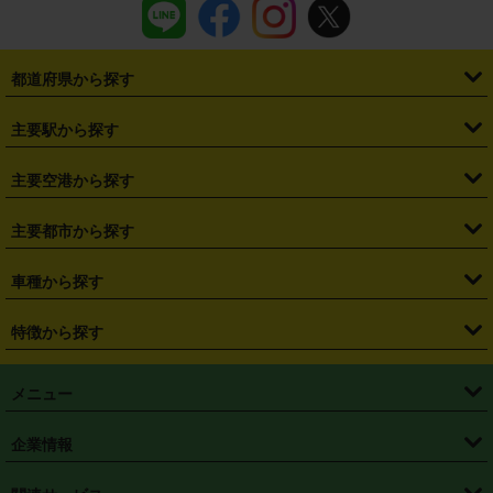
都道府県から探す
・
北海道
・
青森県
・
岩手県
・
宮城県
・
秋田県
・
山形県
主要駅から探す
・
福島県
・
東京都
・
神奈川県
・
埼玉県
・
千葉県
・
茨城県
・
札幌駅
・
仙台駅
・
新宿駅
・
池袋駅
・
渋谷駅
・
東京駅
主要空港から探す
・
栃木県
・
群馬県
・
山梨県
・
愛知県
・
静岡県
・
岐阜県
・
横浜駅
・
川崎駅
・
大宮駅
・
西船橋駅
・
柏駅
・
名古屋駅
・
新千歳空港
・
仙台空港
主要都市から探す
・
長野県
・
新潟県
・
富山県
・
石川県
・
福井県
・
大阪府
・
大阪駅
・
難波駅
・
三宮駅
・
京都駅
・
広島駅
・
博多駅
・
成田空港
・
羽田空港
・
兵庫県
・
京都府
・
滋賀県
・
和歌山県
・
奈良県
・
三重県
・
札幌市
・
仙台市
車種から探す
・
熊本駅
・
那覇空港駅
・
中部国際空港セントレア
・
関西国際空港
・
鳥取県
・
島根県
・
岡山県
・
広島県
・
山口県
・
徳島県
・
千葉市
・
さいたま市
・
軽自動車
・
コンパクトカー
・
ステーションワゴン・セダン
特徴から探す
・
大阪国際空港（伊丹空港）
・
神戸空港
・
香川県
・
愛媛県
・
高知県
・
福岡県
・
佐賀県
・
長崎県
・
横浜市
・
川崎市
・
ミニバン・ワンボックス
・
高級ミニバン・ワンボックス
・
SUV
・
岡山空港
・
徳島空港
・
ハイブリッド
・
宅配レンタカー
・
ETCカードレンタル
・
熊本県
・
大分県
・
宮崎県
・
鹿児島県
・
沖縄県
・
相模原市
・
新潟市
メニュー
・
軽トラック・商用バン
・
福岡空港
・
鹿児島空港
・
長期レンタル
・
深夜時間帯レンタル
・
免責補償プラス
・
静岡市
・
浜松市
・
・
トラック・バン
トップページ
・
はじめての方へ
・
ご利用案内
(タウンエースバン、ライトエースバン等)
企業情報
・
那覇空港
・
パーフェクト補償
・
スタッドレスタイヤ
・
直前予約
・
名古屋市
・
京都市
・
・
トラック・バン
ベストレート保証
・
予約から返却まで
・
・
店舗オリジナル
利用シーン別ガイ
(ハイエースバン・キャラバン等)
・
・
ニコパス(アプリ)
会社概要
・
ニュース
・
国際運転免許証
・
フランチャイズ募集
・
営業時間外返却サービス
・
個人情報保護