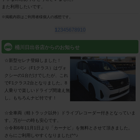
また利用したいです。
※
掲載内容はご利用者様個人の感想です。
1
2
3
4
5
6
7
8
9
10
桶川日出谷店からのお知らせ
☆新型セレナ登録しました！

　ミニバン（F1クラス）はヴォ
クシーの1台だけでしたが、これ
でF1クラス2台となりました。8
人乗りで楽しいドライブ間違え無
し。もちろんナビ付です！

☆全車両（軽トラック以外）ドライブレコーダー付きとなっていま
す。万が一の時も安心です。

☆令和6年11月1日より「カーナビ」を無料とさせて頂きました。
さらにご利用しやすくなりました(^^♪
