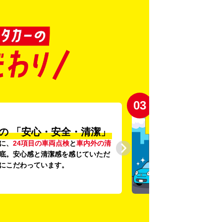
03
の
「安心・安全・清潔」
に、
24項目の車両点検
と
車内外の清
底。安心感と清潔感を感じていただ
にこだわっています。