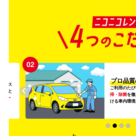
02
円〜
プロ品質
リンス
ご利用のたび
ること
掃・除菌
を徹
う
リー
ける車内環境