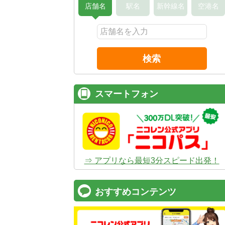
店舗名
駅名
新幹線名
空港名
検索
スマートフォン
⇒ アプリなら最短3分スピード出発！
おすすめコンテンツ