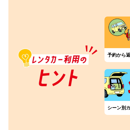
予約から
シーン別