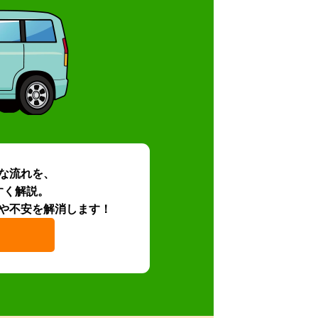
な流れを、
すく解説。
や不安を解消します！