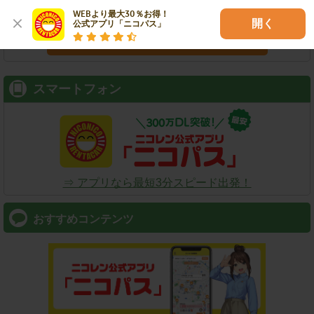
WEBより最大30％お得！

開く
公式アプリ「ニコパス」
検索
スマートフォン
⇒ アプリなら最短3分スピード出発！
おすすめコンテンツ