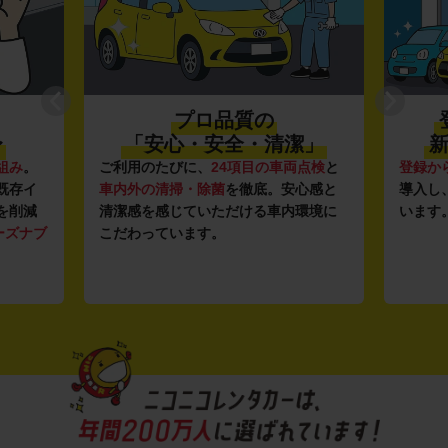
プロ品質の
〜
「安心・安全・清潔」
新
組み
。
ご利用のたびに、
24項目の車両点検
と
登録か
既存イ
車内外の清掃・除菌
を徹底。安心感と
導入し
を削減
清潔感を感じていただける車内環境に
います
ーズナブ
こだわっています。