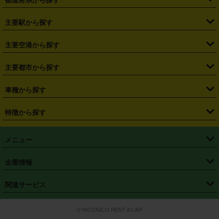
都道府県から探す
・
北海道
・
青森県
・
岩手県
・
宮城県
・
秋田県
・
山形県
主要駅から探す
・
福島県
・
東京都
・
神奈川県
・
埼玉県
・
千葉県
・
茨城県
・
札幌駅
・
仙台駅
・
新宿駅
・
池袋駅
・
渋谷駅
・
東京駅
主要空港から探す
・
栃木県
・
群馬県
・
山梨県
・
愛知県
・
静岡県
・
岐阜県
・
横浜駅
・
川崎駅
・
大宮駅
・
西船橋駅
・
柏駅
・
名古屋駅
・
新千歳空港
・
仙台空港
主要都市から探す
・
長野県
・
新潟県
・
富山県
・
石川県
・
福井県
・
大阪府
・
大阪駅
・
難波駅
・
三宮駅
・
京都駅
・
広島駅
・
博多駅
・
成田空港
・
羽田空港
・
兵庫県
・
京都府
・
滋賀県
・
和歌山県
・
奈良県
・
三重県
・
札幌市
・
仙台市
車種から探す
・
熊本駅
・
那覇空港駅
・
中部国際空港セントレア
・
関西国際空港
・
鳥取県
・
島根県
・
岡山県
・
広島県
・
山口県
・
徳島県
・
千葉市
・
さいたま市
・
軽自動車
・
コンパクトカー
・
ステーションワゴン・セダン
特徴から探す
・
大阪国際空港（伊丹空港）
・
神戸空港
・
香川県
・
愛媛県
・
高知県
・
福岡県
・
佐賀県
・
長崎県
・
横浜市
・
川崎市
・
ミニバン・ワンボックス
・
高級ミニバン・ワンボックス
・
SUV
・
岡山空港
・
徳島空港
・
ハイブリッド
・
宅配レンタカー
・
ETCカードレンタル
・
熊本県
・
大分県
・
宮崎県
・
鹿児島県
・
沖縄県
・
相模原市
・
新潟市
メニュー
・
軽トラック・商用バン
・
福岡空港
・
鹿児島空港
・
長期レンタル
・
深夜時間帯レンタル
・
免責補償プラス
・
静岡市
・
浜松市
・
・
トラック・バン
トップページ
・
はじめての方へ
・
ご利用案内
(タウンエースバン、ライトエースバン等)
企業情報
・
那覇空港
・
パーフェクト補償
・
スタッドレスタイヤ
・
直前予約
・
名古屋市
・
京都市
・
・
トラック・バン
ベストレート保証
・
予約から返却まで
・
・
店舗オリジナル
利用シーン別ガイ
(ハイエースバン・キャラバン等)
・
・
ニコパス(アプリ)
会社概要
・
ニュース
・
国際運転免許証
・
フランチャイズ募集
・
営業時間外返却サービス
・
個人情報保護
関連サービス
・
大阪市
・
堺市
ド
・
・
レッカー搬送サービス
カスタマーハラスメントに対する基本方針
・
神戸市
・
岡山市
・
・
車種・料金
カーリースなら「定額ニコノリパック」
・
店舗を探す
・
キャンペーン
© NICONICO RENT A CAR
・
特定商取引法に基づく表記
・
旅行業約款
・
広島市
・
北九州市