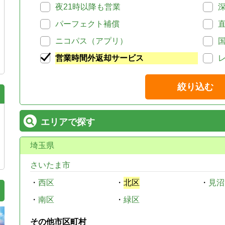
夜21時以降も営業
パーフェクト補償
ニコパス（アプリ）
営業時間外返却サービス
絞り込む
エリアで探す
埼玉県
さいたま市
・
西区
・
北区
・
見沼
・
南区
・
緑区
その他市区町村