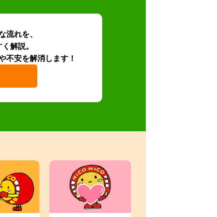
な流れを、
すく解説。
や不安を解消します！