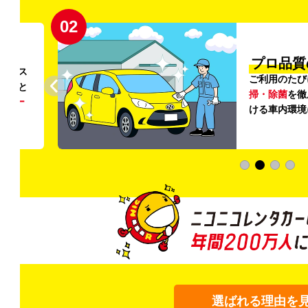
02
円〜
プロ品質
リンス
ご利用のたび
ること
掃・除菌
を徹
う
リー
ける車内環境
選ばれる理由を