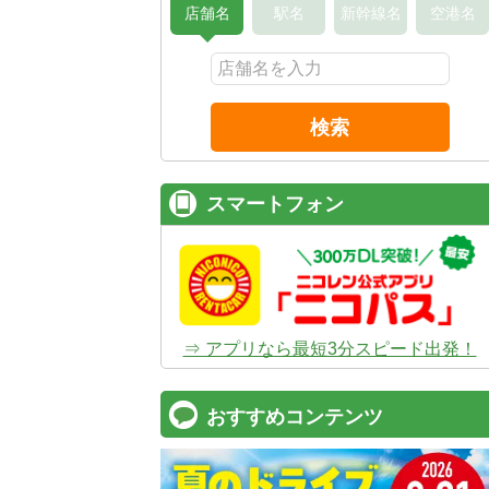
店舗名
駅名
新幹線名
空港名
検索
スマートフォン
⇒ アプリなら最短3分スピード出発！
おすすめコンテンツ