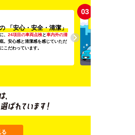
03
の
「安心・安全・清潔」
に、
24項目の車両点検
と
車内外の清
底。安心感と清潔感を感じていただ
にこだわっています。
見る