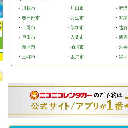
・
川越市
・
川口市
・
所沢
・
春日部市
・
羽生市
・
鴻巣
・
上尾市
・
草加市
・
越谷
・
戸田市
・
入間市
・
朝霞
・
新座市
・
桶川市
・
久喜
・
三郷市
・
坂戸市
・
鶴ヶ