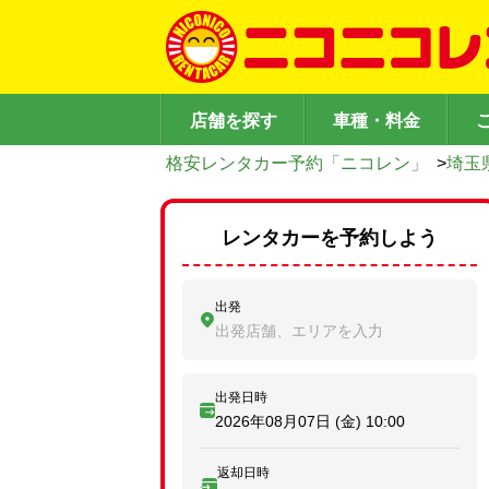
店舗を探す
車種・料金
格安レンタカー予約「ニコレン」
>
埼玉
レンタカーを予約しよう
出発
出発店舗、エリアを入力
出発日時
2026年08月07日 (金)
10:00
返却日時