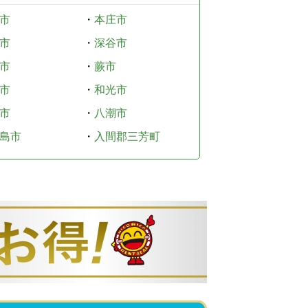
市
・
本庄市
市
・
深谷市
市
・
蕨市
市
・
和光市
市
・
八潮市
島市
・
入間郡三芳町