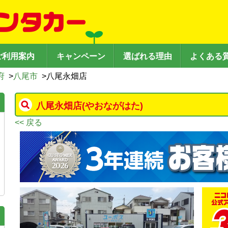
ご利用案内
キャンペーン
選ばれる理由
よくある
府
>
八尾市
>
八尾永畑店
八尾永畑店
(やおながはた)
<< 戻る