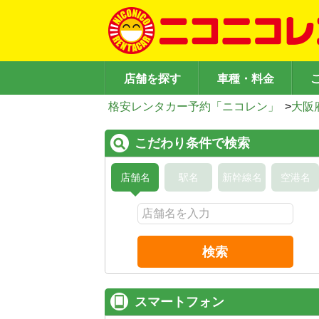
店舗を探す
車種・料金
格安レンタカー予約「ニコレン」
>
大阪
こだわり条件で検索
店舗名
駅名
新幹線名
空港名
検索
スマートフォン