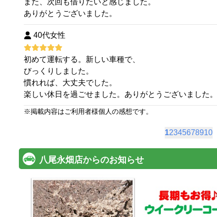
また、次回も借りたいと感じました。
ありがとうございました。
40代女性
初めて運転する。新しい車種で、
びっくりしました。
慣れれば、大丈夫でした。
楽しい休日を過ごせました。ありがとうございました
※
掲載内容はご利用者様個人の感想です。
1
2
3
4
5
6
7
8
9
10
八尾永畑店からのお知らせ