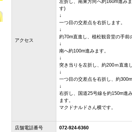
左折し、南東方向へ約160m進み
す)

↓

一つ目の交差点を右折します。

↓

約70m直進し、植松観音堂の手前の
アクセス
↓

南へ約100m進みます。

↓

突き当りを左折し、約200ｍ直進しま
↓

一つ目の交差点を右折し、約300m
↓

右折し、国道25号線を約150m
ます。

マクドナルドさん横です。

店舗電話番号
072-924-6360