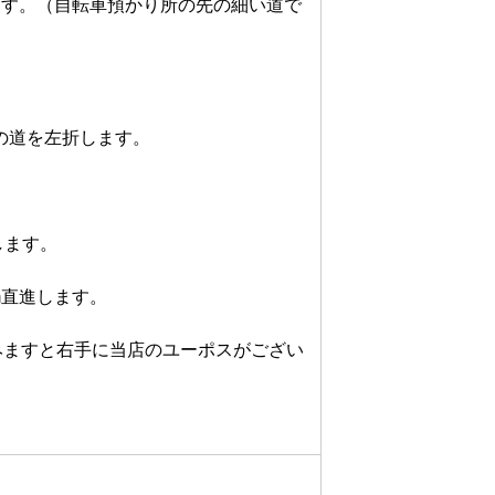
ます。（自転車預かり所の先の細い道で
道を左折します。

す。

直進します。

進みますと右手に当店のユーポスがござい