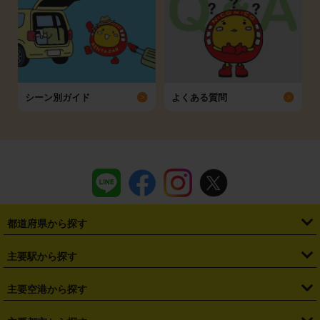
シーン別ガイド
よくある質問
都道府県から探す
・
北海道
・
青森県
・
岩手県
・
宮城県
・
秋田県
・
山形県
主要駅から探す
・
福島県
・
東京都
・
神奈川県
・
埼玉県
・
千葉県
・
茨城県
・
札幌駅
・
仙台駅
・
新宿駅
・
池袋駅
・
渋谷駅
・
東京駅
主要空港から探す
・
栃木県
・
群馬県
・
山梨県
・
愛知県
・
静岡県
・
岐阜県
・
横浜駅
・
川崎駅
・
大宮駅
・
西船橋駅
・
柏駅
・
名古屋駅
・
新千歳空港
・
仙台空港