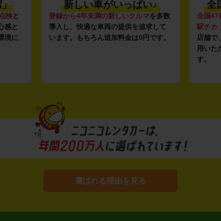
潔」
新しい車がいっぱい♪
全
点検
と
登録から4年未満の新しいクルマ
を多数
全国47
心感と
導入し、快適な車両の提供を追求して
駅チカ
環境に
います。もちろん追加料金は0円です。
店舗で
用いた
す。
選ばれる理由を見る