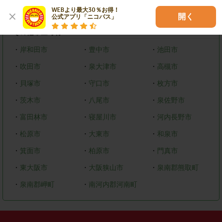
WEBより最大30％お得！

・
美原区
開く
公式アプリ「ニコパス」
その他市区町村
・
岸和田市
・
豊中市
・
池田市
・
吹田市
・
泉大津市
・
高槻市
・
貝塚市
・
守口市
・
枚方市
・
茨木市
・
八尾市
・
泉佐野市
・
富田林市
・
寝屋川市
・
河内長野市
・
松原市
・
大東市
・
和泉市
・
箕面市
・
柏原市
・
門真市
・
東大阪市
・
大阪狭山市
・
泉南郡熊取町
・
泉南郡岬町
・
南河内郡河南町