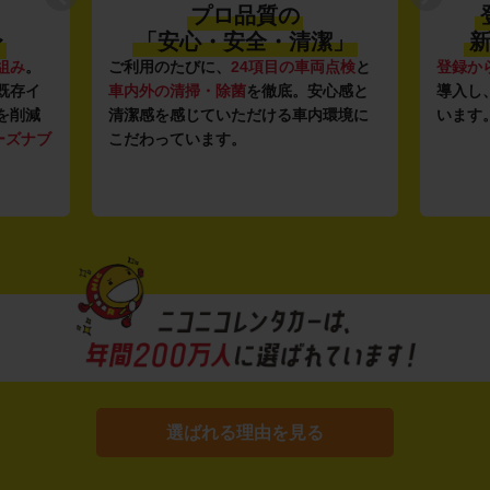
プロ品質の
〜
「安心・安全・清潔」
新
組み
。
ご利用のたびに、
24項目の車両点検
と
登録か
既存イ
車内外の清掃・除菌
を徹底。安心感と
導入し
を削減
清潔感を感じていただける車内環境に
います
ーズナブ
こだわっています。
選ばれる理由を見る