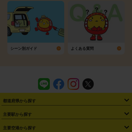
シーン別ガイド
よくある質問
都道府県から探す
・
北海道
・
青森県
・
岩手県
・
宮城県
・
秋田県
・
山形県
主要駅から探す
・
福島県
・
東京都
・
神奈川県
・
埼玉県
・
千葉県
・
茨城県
・
札幌駅
・
仙台駅
・
新宿駅
・
池袋駅
・
渋谷駅
・
東京駅
主要空港から探す
・
栃木県
・
群馬県
・
山梨県
・
愛知県
・
静岡県
・
岐阜県