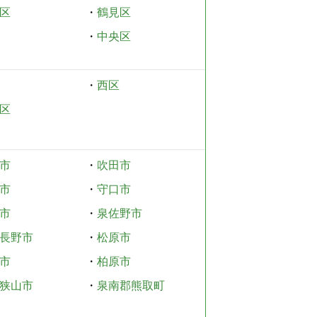
区
・
鶴見区
・
中央区
・
西区
区
市
・
吹田市
市
・
守口市
市
・
泉佐野市
長野市
・
松原市
市
・
柏原市
狭山市
・
泉南郡熊取町