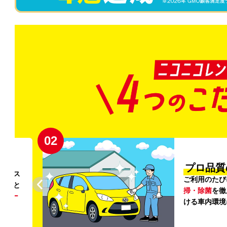
02
円〜
プロ品質
リンス
ご利用のたび
ること
掃・除菌
を徹
う
リー
ける車内環境