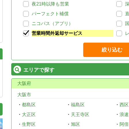
夜21時以降も営業
パーフェクト補償
ニコパス（アプリ）
営業時間外返却サービス
絞り込む
エリアで探す
大阪府
大阪市
・
都島区
・
福島区
・
西区
・
大正区
・
天王寺区
・
浪速
・
生野区
・
旭区
・
阿倍