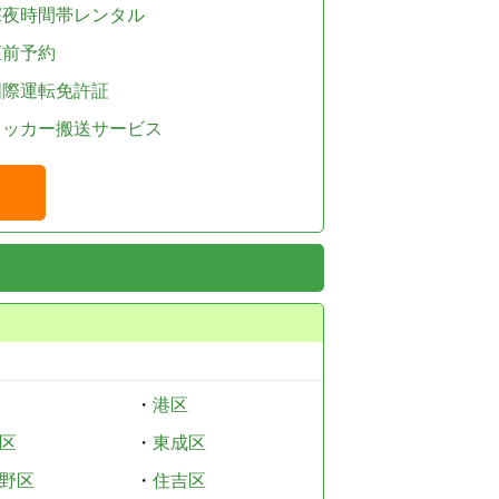
深夜時間帯レンタル
直前予約
国際運転免許証
レッカー搬送サービス
・
港区
区
・
東成区
野区
・
住吉区