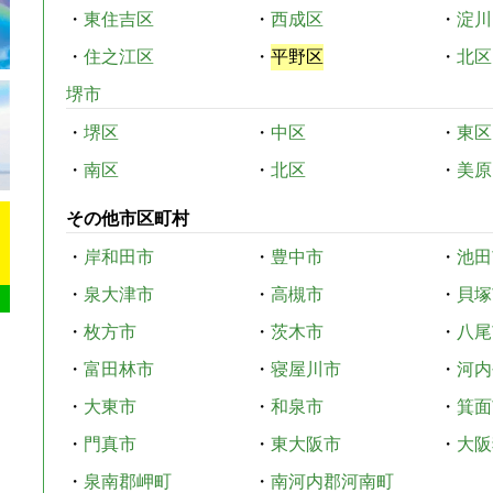
・
東住吉区
・
西成区
・
淀川
・
住之江区
・
平野区
・
北区
堺市
・
堺区
・
中区
・
東区
・
南区
・
北区
・
美原
その他市区町村
・
岸和田市
・
豊中市
・
池田
・
泉大津市
・
高槻市
・
貝塚
・
枚方市
・
茨木市
・
八尾
・
富田林市
・
寝屋川市
・
河内
・
大東市
・
和泉市
・
箕面
・
門真市
・
東大阪市
・
大阪
・
泉南郡岬町
・
南河内郡河南町