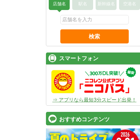
店舗名
駅名
新幹線名
空港名
検索
スマートフォン
⇒ アプリなら最短3分スピード出発！
おすすめコンテンツ