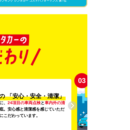
03
の
「安心・安全・清潔」
に、
24項目の車両点検
と
車内外の清
底。安心感と清潔感を感じていただ
にこだわっています。