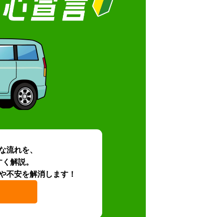
な流れを、
すく解説。
や不安を解消します！