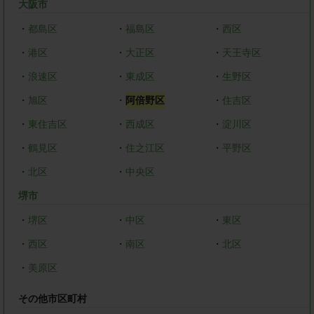
大阪市
・
都島区
・
福島区
・
西区
・
港区
・
大正区
・
天王寺区
・
浪速区
・
東成区
・
生野区
・
旭区
・
阿倍野区
・
住吉区
・
東住吉区
・
西成区
・
淀川区
・
鶴見区
・
住之江区
・
平野区
・
北区
・
中央区
堺市
・
堺区
・
中区
・
東区
・
西区
・
南区
・
北区
・
美原区
その他市区町村