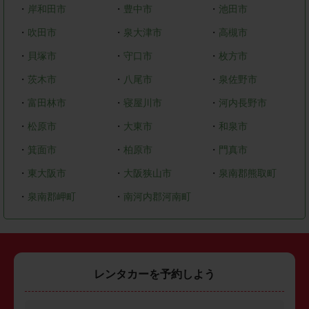
・
岸和田市
・
豊中市
・
池田市
・
吹田市
・
泉大津市
・
高槻市
・
貝塚市
・
守口市
・
枚方市
・
茨木市
・
八尾市
・
泉佐野市
・
富田林市
・
寝屋川市
・
河内長野市
・
松原市
・
大東市
・
和泉市
・
箕面市
・
柏原市
・
門真市
・
東大阪市
・
大阪狭山市
・
泉南郡熊取町
・
泉南郡岬町
・
南河内郡河南町
レンタカーを予約しよう