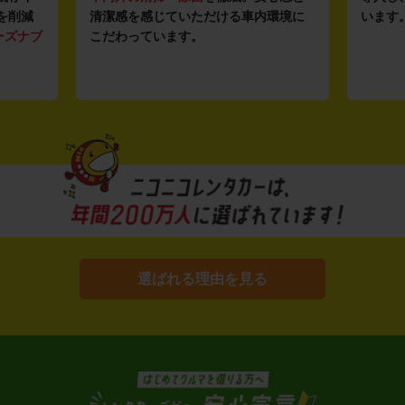
を削減
清潔感を感じていただける車内環境に
います
ーズナブ
こだわっています。
選ばれる理由を見る