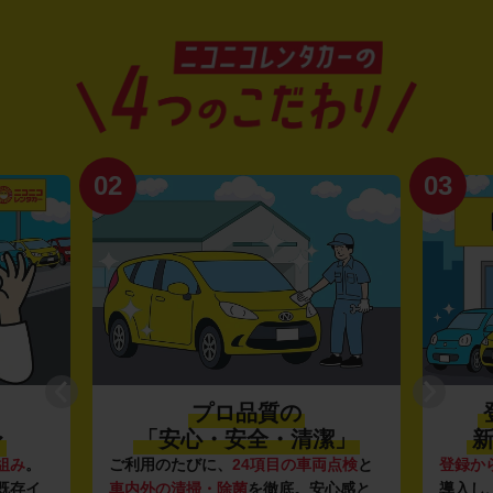
02
03
プロ品質の
〜
「安心・安全・清潔」
新
組み
。
ご利用のたびに、
24項目の車両点検
と
登録か
既存イ
車内外の清掃・除菌
を徹底。安心感と
導入し