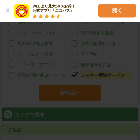
カード決済
スタッドレス
WEBより最大30％お得！

開く
公式アプリ「ニコパス」
給油可能
ETCレンタル
宅配レンタカー
ウィークリーレンタル
マンスリーレンタル
朝7時以前も営業
夜21時以降も営業
深夜時間帯レンタル
パーフェクト補償
直前予約
ニコパス（アプリ）
国際運転免許証
営業時間外返却サービス
レッカー搬送サービス
絞り込む
エリアで探す
大阪府