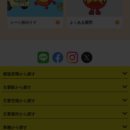
シーン別ガイド
よくある質問
都道府県から探す
・
北海道
・
青森県
・
岩手県
・
宮城県
・
秋田県
・
山形県
主要駅から探す
・
福島県
・
東京都
・
神奈川県
・
埼玉県
・
千葉県
・
茨城県
・
札幌駅
・
仙台駅
・
新宿駅
・
池袋駅
・
渋谷駅
・
東京駅
主要空港から探す
・
栃木県
・
群馬県
・
山梨県
・
愛知県
・
静岡県
・
岐阜県
・
横浜駅
・
川崎駅
・
大宮駅
・
西船橋駅
・
柏駅
・
名古屋駅
・
新千歳空港
・
仙台空港
主要都市から探す
・
長野県
・
新潟県
・
富山県
・
石川県
・
福井県
・
大阪府
・
大阪駅
・
難波駅
・
三宮駅
・
京都駅
・
広島駅
・
博多駅
・
成田空港
・
羽田空港
・
兵庫県
・
京都府
・
滋賀県
・
和歌山県
・
奈良県
・
三重県
・
札幌市
・
仙台市
車種から探す
・
熊本駅
・
那覇空港駅