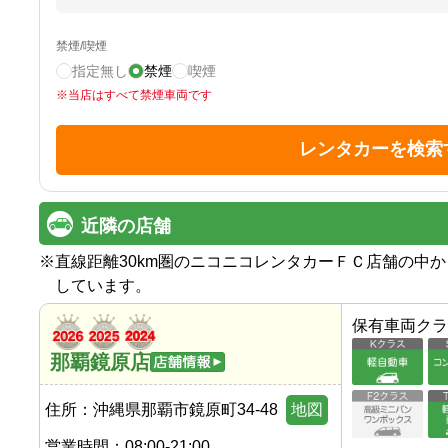
禁煙/喫煙
指定無し
禁煙
喫煙
※
当店はすべて禁煙車両です
レンタカーを検索
近隣の店舗
※
直線距離30km圏のニコニコレンタカーＦＣ店舗の中
しています。
保有車両クラ
那覇鏡原店
住所：
沖縄県那覇市鏡原町34-48
地図
営業時間：
08:00-21:00