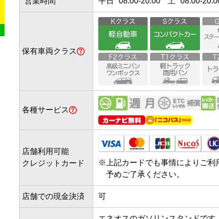
営業時間
平日
08:00
-
20:00
土
08:00-20:0
保有車両クラス
各種サービス
店舗利用可能
※
上記カードでも事情によりご利
クレジットカード
予めご了承ください。
店舗での現金決済
可
エネオスのガソリンスタンドです。