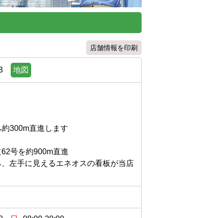
店舗情報を印刷
3
地図
300m直進します

号を約900m直進

み、左手に見えるエネオスの看板が当店