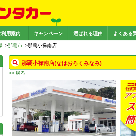
ご利用案内
キャンペーン
選ばれる理由
よくある
県
>
那覇市
>
那覇小禄南店
那覇小禄南店
(なはおろくみなみ)
<< 戻る