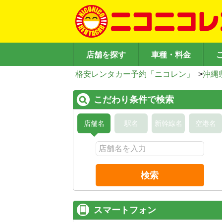
店舗を探す
車種・料金
格安レンタカー予約「ニコレン」
>
沖縄
こだわり条件で検索
店舗名
駅名
新幹線名
空港名
検索
スマートフォン