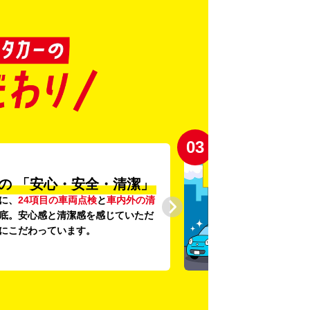
03
の
「安心・安全・清潔」
に、
24項目の車両点検
と
車内外の清
底。安心感と清潔感を感じていただ
にこだわっています。