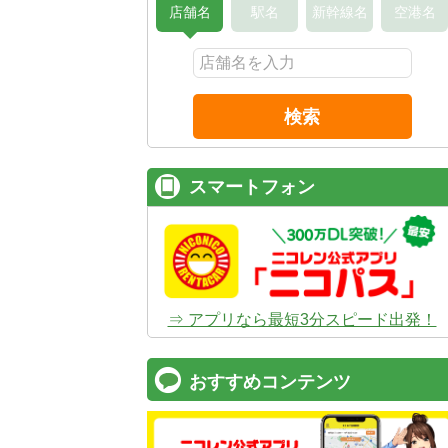
店舗名
駅名
新幹線名
空港名
検索
スマートフォン
⇒ アプリなら最短3分スピード出発！
おすすめコンテンツ