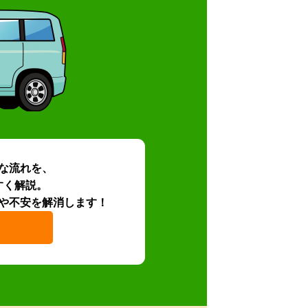
な流れを、
すく解説。
や不安を解消します！