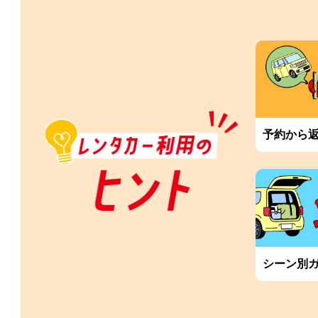
予約から
シーン別