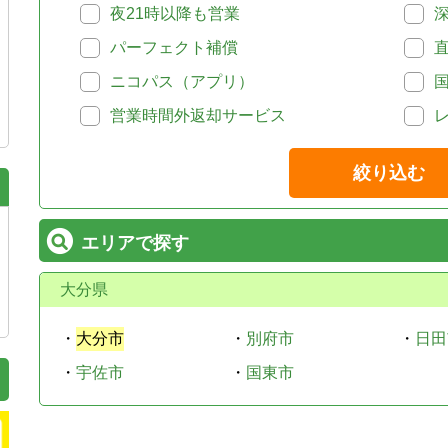
夜21時以降も営業
パーフェクト補償
ニコパス（アプリ）
営業時間外返却サービス
絞り込む
エリアで探す
大分県
・
大分市
・
別府市
・
日田
・
宇佐市
・
国東市