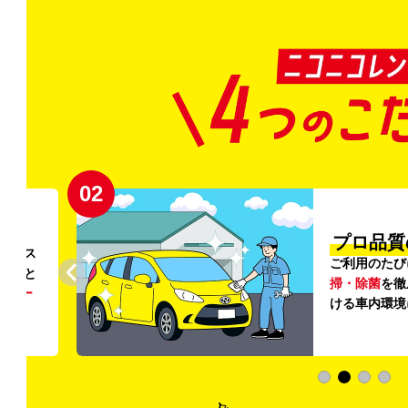
02
円〜
プロ品質
リンス
ご利用のたび
ること
掃・除菌
を徹
う
リー
ける車内環境