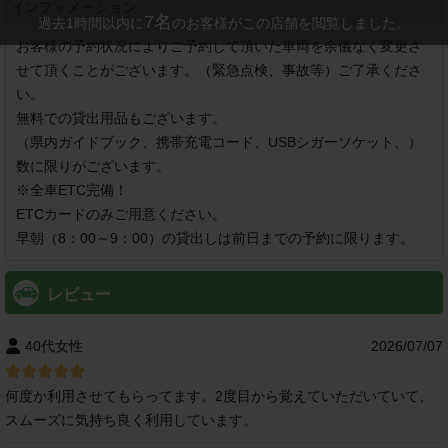
インフォメーション
7
名
過去1時間以内に
のお客様がこの店舗を閲覧しました。
お客様の予約状況によりご予約して頂いた車両を余儀なく変更さ
せて頂くことがございます。（緊急点検、事故等）ご了承くださ
い。

無料での貸出用品もございます。

（県内ガイドブック、携帯充電コード、USBシガーソケット、）

数に限りがございます。

※全車ETC完備！

ETCカードのみご用意ください。

早朝（8：00～9：00）の貸出しは前日までの予約に限ります。
レビュー
40代女性
2026/07/07
何度か利用させてもらってます。2度目から覚えていただいていて、
スムーズに気持ち良く利用しています。