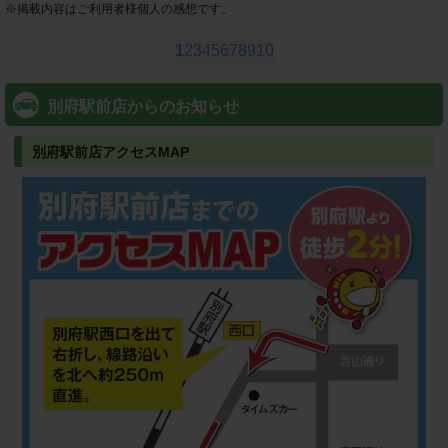
※
掲載内容はご利用者様個人の感想です。
1
2
3
4
5
6
7
8
9
10
別府駅前店からのお知らせ
別府駅前店アクセスMAP