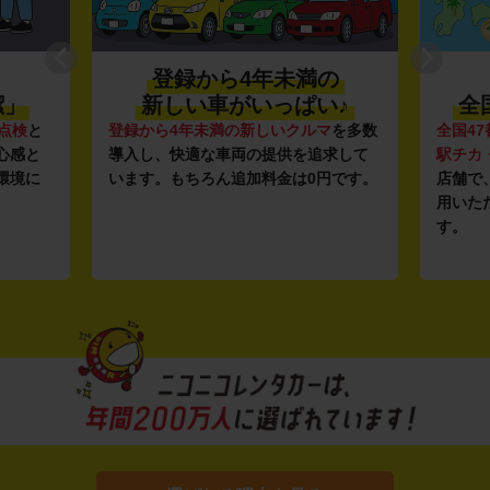
登録から4年未満の
潔」
新しい車がいっぱい♪
全
点検
と
登録から4年未満の新しいクルマ
を多数
全国47
心感と
導入し、快適な車両の提供を追求して
駅チカ
環境に
います。もちろん追加料金は0円です。
店舗で
用いた
す。