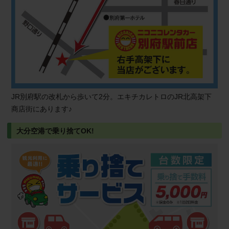
JR別府駅の改札から歩いて2分。エキチカレトロのJR北高架下
商店街にあります♪
大分空港で乗り捨てOK!