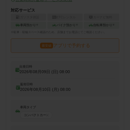
対応サービス
ガソスタ併設
ETCレンタル
カーナビ無料
車両預かり
バイク預かり
自転車預かり
※
※
※
※
駐車・駐輪
スペース確認のため、店舗までお電話にてご相談ください。
アプリで予約する
最安値
出発日時
2026年08月09日 (日)
08:00
返却日時
2026年08月10日 (月)
08:00
車両タイプ
コンパクトカー