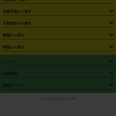
・
福島県
・
東京都
・
神奈川県
・
埼玉県
・
千葉県
・
茨城県
・
札幌駅
・
仙台駅
・
新宿駅
・
池袋駅
・
渋谷駅
・
東京駅
主要空港から探す
・
栃木県
・
群馬県
・
山梨県
・
愛知県
・
静岡県
・
岐阜県
・
横浜駅
・
川崎駅
・
大宮駅
・
西船橋駅
・
柏駅
・
名古屋駅
・
新千歳空港
・
仙台空港
主要都市から探す
・
長野県
・
新潟県
・
富山県
・
石川県
・
福井県
・
大阪府
・
大阪駅
・
難波駅
・
三宮駅
・
京都駅
・
広島駅
・
博多駅
・
成田空港
・
羽田空港
・
兵庫県
・
京都府
・
滋賀県
・
和歌山県
・
奈良県
・
三重県
・
札幌市
・
仙台市
車種から探す
・
熊本駅
・
那覇空港駅
・
中部国際空港セントレア
・
関西国際空港
・
鳥取県
・
島根県
・
岡山県
・
広島県
・
山口県
・
徳島県
・
千葉市
・
さいたま市
・
軽自動車
・
コンパクトカー
・
ステーションワゴン・セダン
特徴から探す
・
大阪国際空港（伊丹空港）
・
神戸空港
・
香川県
・
愛媛県
・
高知県
・
福岡県
・
佐賀県
・
長崎県
・
横浜市
・
川崎市
・
ミニバン・ワンボックス
・
高級ミニバン・ワンボックス
・
SUV
・
岡山空港
・
徳島空港
・
ハイブリッド
・
宅配レンタカー
・
ETCカードレンタル
・
熊本県
・
大分県
・
宮崎県
・
鹿児島県
・
沖縄県
・
相模原市
・
新潟市
メニュー
・
軽トラック・商用バン
・
福岡空港
・
鹿児島空港
・
長期レンタル
・
深夜時間帯レンタル
・
免責補償プラス
・
静岡市
・
浜松市
・
・
トラック・バン
トップページ
・
はじめての方へ
・
ご利用案内
(タウンエースバン、ライトエースバン等)
企業情報
・
那覇空港
・
パーフェクト補償
・
スタッドレスタイヤ
・
直前予約
・
名古屋市
・
京都市
・
・
トラック・バン
ベストレート保証
・
予約から返却まで
・
・
店舗オリジナル
利用シーン別ガイ
(ハイエースバン・キャラバン等)
・
・
ニコパス(アプリ)
会社概要
・
ニュース
・
国際運転免許証
・
フランチャイズ募集
・
営業時間外返却サービス
・
個人情報保護
関連サービス
・
大阪市
・
堺市
ド
・
・
レッカー搬送サービス
カスタマーハラスメントに対する基本方針
・
神戸市
・
岡山市
・
・
車種・料金
カーリースなら「定額ニコノリパック」
・
店舗を探す
・
キャンペーン
© NICONICO RENT A CAR
・
特定商取引法に基づく表記
・
旅行業約款
・
広島市
・
北九州市
・
・
会員特典
超短期カーリースの「ニコリース」
・
選ばれる理由
・
安心・安全への取
り組み
・
福岡市
・
熊本市