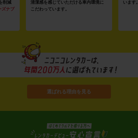
を削減
清潔感を感じていただける車内環境に
います
ーズナブ
こだわっています。
選ばれる理由を見る