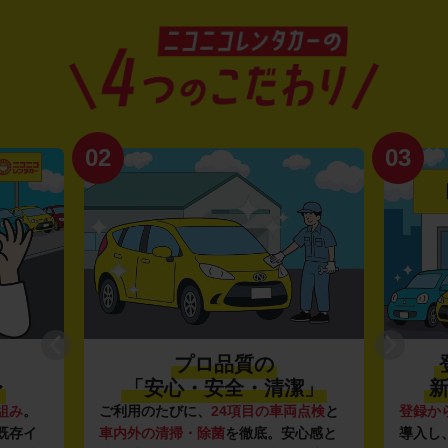
02
03
プロ品質の
〜
「安心・安全・清潔」
新
組み
。
ご利用のたびに、
24項目の車両点検
と
登録か
既存イ
車内外の清掃・除菌
を徹底。安心感と
導入し