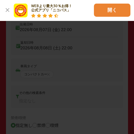
出発
出発店舗、エリアを入力
WEBより最大30％お得！

開く
公式アプリ「ニコパス」
出発日時
2026年08月07日 (金)
22:00
返却日時
2026年08月08日 (土)
22:00
車両タイプ
コンパクトカー
その他の検索条件
指定なし
禁煙/喫煙
指定無し
禁煙
喫煙