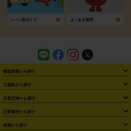
シーン別ガイド
よくある質問
都道府県から探す
・
北海道
・
青森県
・
岩手県
・
宮城県
・
秋田県
・
山形県
主要駅から探す
・
福島県
・
東京都
・
神奈川県
・
埼玉県
・
千葉県
・
茨城県
・
札幌駅
・
仙台駅
・
新宿駅
・
池袋駅
・
渋谷駅
・
東京駅
主要空港から探す
・
栃木県
・
群馬県
・
山梨県
・
愛知県
・
静岡県
・
岐阜県
・
横浜駅
・
川崎駅
・
大宮駅
・
西船橋駅
・
柏駅
・
名古屋駅
・
新千歳空港
・
仙台空港
主要都市から探す
・
長野県
・
新潟県
・
富山県
・
石川県
・
福井県
・
大阪府
・
大阪駅
・
難波駅
・
三宮駅
・
京都駅
・
広島駅
・
博多駅
・
成田空港
・
羽田空港
・
兵庫県
・
京都府
・
滋賀県
・
和歌山県
・
奈良県
・
三重県
・
札幌市
・
仙台市
車種から探す
・
熊本駅
・
那覇空港駅
・
中部国際空港セントレア
・
関西国際空港